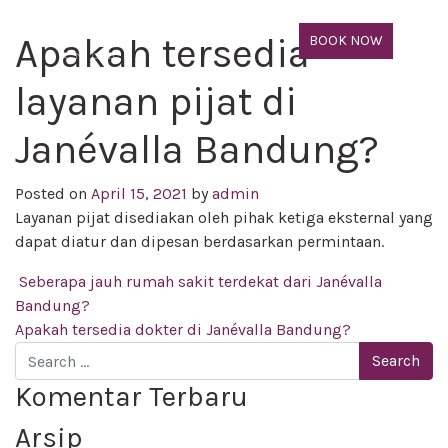
Apakah tersedia
BOOK NOW
layanan pijat di
Janévalla Bandung?
Posted on
April 15, 2021
by
admin
Layanan pijat disediakan oleh pihak ketiga eksternal yang
dapat diatur dan dipesan berdasarkan permintaan.
Post navigation
Seberapa jauh rumah sakit terdekat dari Janévalla
Bandung?
Apakah tersedia dokter di Janévalla Bandung?
Search
Komentar Terbaru
Arsip