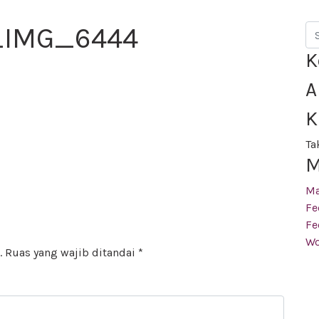
_IMG_6444
Se
K
A
K
Ta
M
M
Fe
Fe
Wo
.
Ruas yang wajib ditandai
*