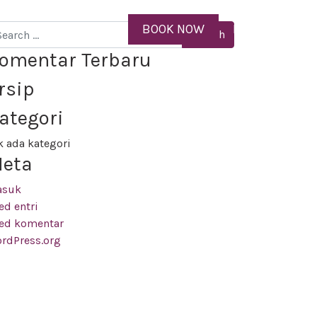
EN
BOOK NOW
MENU
arch
omentar Terbaru
rsip
ategori
k ada kategori
eta
asuk
ed entri
ed komentar
rdPress.org