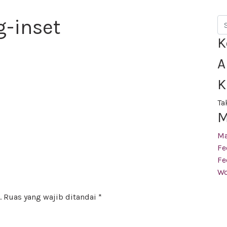
-inset
Se
K
A
K
Ta
M
M
Fe
Fe
Wo
.
Ruas yang wajib ditandai
*