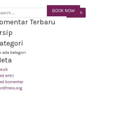
EN
BOOK NOW
MENU
arch
omentar Terbaru
rsip
ategori
k ada kategori
eta
asuk
ed entri
ed komentar
rdPress.org