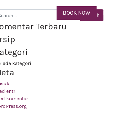
EN
BOOK NOW
MENU
arch
omentar Terbaru
rsip
ategori
k ada kategori
eta
asuk
ed entri
ed komentar
rdPress.org