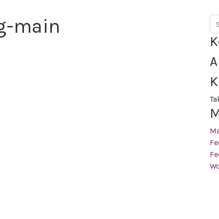
g-main
Se
K
A
K
Ta
M
M
Fe
Fe
Wo