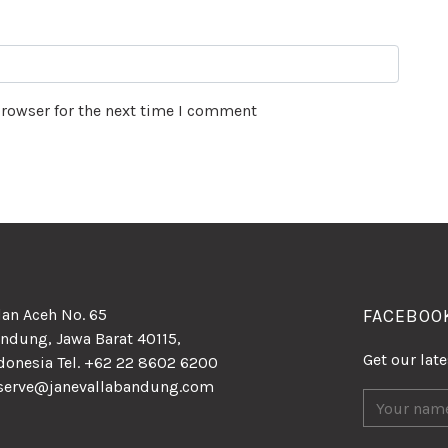
browser for the next time I comment
lan Aceh No. 65
FACEBOO
ndung, Jawa Barat 40115,
Get our lat
donesia Tel. +62 22 8602 6200
serve@janevallabandung.com